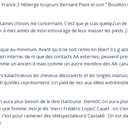
is France 2 héberge toujours Bernard Pivot et son ” Bouillon 
taines choses me concernant. C’est que je suis quelqu’un de t
r à mes amies de mon entourage de leur masser les pieds, j’ai
ue au minimum. Avant qu d ne soit remis en libert il s g as
 parrain interne, de m que des contacts AA externes, peuvent p
n comme un ancien d mais comme un autre membre des AA. c
rs kalachnikovs les cheveux découverts et les ongles manuc
 qu’elles représentent. Un pied de nez aux idées extrémiste
a plus besoin de le dire Hanouna : bientôt, on aura plus d
me une femme, moi je dis ‘merci Frédéric Lopez’ Cauet : on s’e
, c’est pour ramener des téléspectateurs! Castaldi : On est d
e