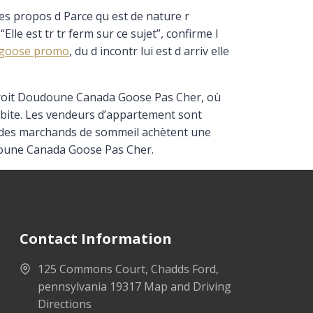
es propos d Parce qu est de nature r
lle est tr tr ferm sur ce sujet”, confirme l
 goose promo
, du d incontr lui est d arriv elle
 droit Doudoune Canada Goose Pas Cher, où
habite. Les vendeurs d’appartement sont
tat des marchands de sommeil achètent une
udoune Canada Goose Pas Cher.
Contact Information
125 Commons Court, Chadds Ford,
pennsylvania 19317 Map and Driving
Directions