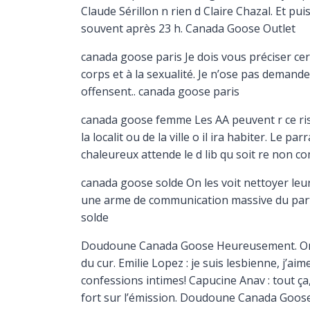
Claude Sérillon n rien d Claire Chazal. Et pu
souvent après 23 h. Canada Goose Outlet
canada goose paris Je dois vous préciser cer
corps et à la sexualité. Je n’ose pas demande
offensent.. canada goose paris
canada goose femme Les AA peuvent r ce risq
la localit ou de la ville o il ira habiter. Le
chaleureux attende le d lib qu soit re no
canada goose solde On les voit nettoyer leu
une arme de communication massive du parti
solde
Doudoune Canada Goose Heureusement. On aur
du cur. Emilie Lopez : je suis lesbienne, j’ai
confessions intimes! Capucine Anav : tout ça
fort sur l’émission. Doudoune Canada Goos