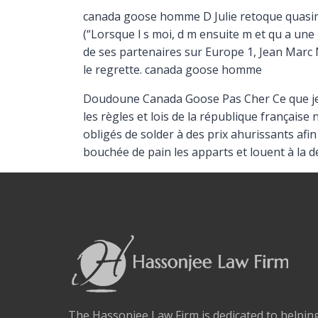
canada goose homme D Julie retoque quasimen
(“Lorsque l s moi, d m ensuite m et qu a une p
de ses partenaires sur Europe 1, Jean Marc 
le regrette. canada goose homme
Doudoune Canada Goose Pas Cher Ce que je n
les règles et lois de la république français
obligés de solder à des prix ahurissants afi
bouchée de pain les apparts et louent à la 
The Hassonjee Law Firm is dedicated to helpi