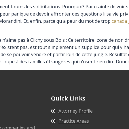
t toutes les sollicitations. Pourquoi? Par crainte de voir s
eur panique de devoir affronter des questions li sa vie priv “E
Morandini. Et, enfin, parce qu a peur du mot de trop
canada
’aime pas à Clichy sous Bois : Ce territoire, zone de non
e n’existent pas, est tout simplement un supplice pour qui y 
n de se pouvoir vendre et partir loin de cette jungle. Résul
découpe à des familles étrangères qui n’osent rien dire Do
Quick Links
Attorney Profile
Practice Areas
ng companies and