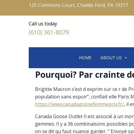
125 Commons Court, Chadds Ford, PA 19317
Call us today
(610) 361-8079
HOME
ABOUT US
Pourquoi? Par crainte de
Brigitte Macron s’est d exprim sur ce r de P
population sans espoir”, confiait elle Pari
https://www.canadagoosefemmeprix.fr/
, il
Canada Goose Outlet Il est associé à un monu
gemmes. Il y a 36 combinaisons possibles pou
on se dit qu faut nuance garder. ” Envoyé spé