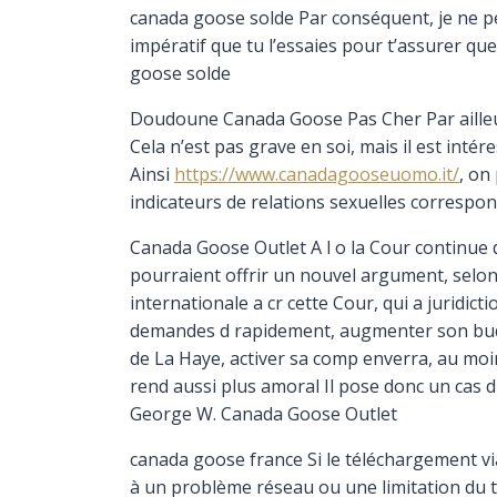
canada goose solde Par conséquent, je ne pen
impératif que tu l’essaies pour t’assurer que 
goose solde
Doudoune Canada Goose Pas Cher Par aille
Cela n’est pas grave en soi, mais il est inté
Ainsi
https://www.canadagooseuomo.it/
, on
indicateurs de relations sexuelles corres
Canada Goose Outlet A l o la Cour continue de
pourraient offrir un nouvel argument, selon 
internationale a cr cette Cour, qui a juridicti
demandes d rapidement, augmenter son budge
de La Haye, activer sa comp enverra, au moi
rend aussi plus amoral Il pose donc un cas d 
George W. Canada Goose Outlet
canada goose france Si le téléchargement via
à un problème réseau ou une limitation du tr