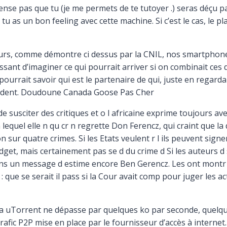
se pas que tu (je me permets de te tutoyer .) seras déçu par 
tu as un bon feeling avec cette machine. Si c’est le cas, le p
urs, comme démontre ci dessus par la CNIL, nos smartpho
ressant d’imaginer ce qui pourrait arriver si on combinait ce
 pourrait savoir qui est le partenaire de qui, juste en regar
pondent. Doudoune Canada Goose Pas Cher
 susciter des critiques et o l africaine exprime toujours avec 
lequel elle n qu cr n regrette Don Ferencz, qui craint que l
on sur quatre crimes. Si les Etats veulent r l ils peuvent sign
t, mais certainement pas se d du crime d Si les auteurs d 
ns un message d estime encore Ben Gerencz. Les ont montr qu
: que se serait il pass si la Cour avait comp pour juger les ac
 uTorrent ne dépasse par quelques ko par seconde, quelque soi
afic P2P mise en place par le fournisseur d’accès à internet