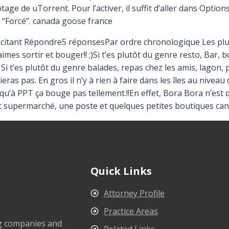
tage de uTorrent. Pour l’activer, il suffit d’aller dans Optio
r “Forcé”. canada goose france
itant Répondre5 réponsesPar ordre chronologique Les plus 
mes sortir et bouger!! ;)Si t’es plutôt du genre resto, Bar, bo
! Si t’es plutôt du genre balades, repas chez les amis, lagon,
ras pas. En gros il n’y à rien à faire dans les îles au niveau 
 qu’à PPT ça bouge pas tellement.!!En effet, Bora Bora n’est 
it supermarché, une poste et quelques petites boutiques ca
Quick Links
Attorney Profile
Practice Areas
ng companies and
Related Links