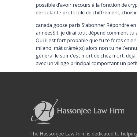
possible d’avoir recours à la fonction de cryp
déroulante protocole de chiffrement, choisi
canada goose paris S’abonner Répondre en c
annéesSlt, je dirai tout dépend comment tu ai
Oui il est fort probable que tu te feras chier
milano, mât crâmé ;o) alors non tu ne t’ennuie
général le soir c’est mort de chez mort, déjà
avec un village principal comportant un pet
The Hassonjee Law Firm is dedicated to helpi