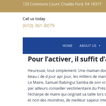
125 Commons Court, Chadds Ford, PA 19317
Call us today
(610) 361-8079
HOME
ABOUT US
Pour l’activer, il suffit d
Heureuse, tout simplement. Une maman douce 
beau c de d jour apr jour, les milliers de mani
Le Maire, Samuel Babingui Samba de son vrai
par ailleurs conseiller vestimentaire du P
l’écharpe de maire qui ceignait sa taille lor
et non des moindres, de meilleur sapeur inte