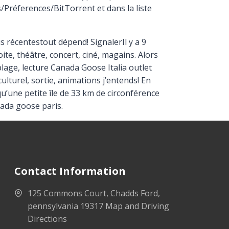
ns/Préferences/BitTorrent et dans la liste
récentestout dépend! SignalerIl y a 9
ite, théâtre, concert, ciné, magains. Alors
 plage, lecture Canada Goose Italia outlet
culturel, sortie, animations j’entends! En
qu’une petite île de 33 km de circonférence
nada goose paris.
Contact Information
125 Commons Court, Chadds Ford,
pennsylvania 19317 Map and Driving
Directions