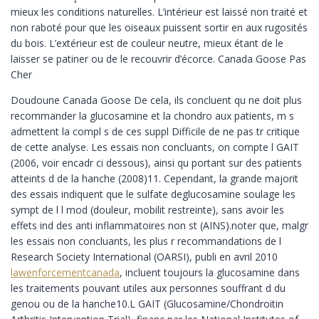
mieux les conditions naturelles. L’intérieur est laissé non traité et
non raboté pour que les oiseaux puissent sortir en aux rugosités
du bois. L’extérieur est de couleur neutre, mieux étant de le
laisser se patiner ou de le recouvrir d’écorce. Canada Goose Pas
Cher
Doudoune Canada Goose De cela, ils concluent qu ne doit plus
recommander la glucosamine et la chondro aux patients, m s
admettent la compl s de ces suppl Difficile de ne pas tr critique
de cette analyse. Les essais non concluants, on compte l GAIT
(2006, voir encadr ci dessous), ainsi qu portant sur des patients
atteints d de la hanche (2008)11. Cependant, la grande majorit
des essais indiquent que le sulfate deglucosamine soulage les
sympt de l l mod (douleur, mobilit restreinte), sans avoir les
effets ind des anti inflammatoires non st (AINS).noter que, malgr
les essais non concluants, les plus r recommandations de l
Research Society International (OARSI), publi en avril 2010
lawenforcementcanada
, incluent toujours la glucosamine dans
les traitements pouvant utiles aux personnes souffrant d du
genou ou de la hanche10.L GAIT (Glucosamine/Chondroitin