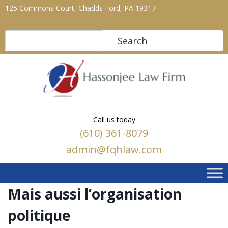
125 Commons Court, Chadds Ford, PA 19317
Search
Search
Call us today
(610) 361-8079
admin@fqhlaw.com
Mais aussi l’organisation
politique