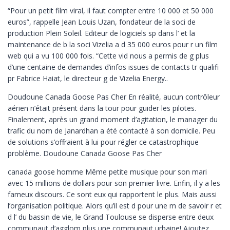
“Pour un petit film viral, il faut compter entre 10 000 et 50 000
euros”, rappelle Jean Louis Uzan, fondateur de la soci de
production Plein Soleil. Editeur de logiciels sp dans l’ et la
maintenance de b la soci Vizelia a d 35 000 euros pour r un film
web qui a vu 100 000 fois. “Cette vid nous a permis de g plus
d’une centaine de demandes d’infos issues de contacts tr qualifi
pr Fabrice Haiat, le directeur g de Vizelia Energy..
Doudoune Canada Goose Pas Cher En réalité, aucun contrôleur
aérien n’était présent dans la tour pour guider les pilotes.
Finalement, après un grand moment d’agitation, le manager du
trafic du nom de Janardhan a été contacté à son domicile. Peu
de solutions s’offraient à lui pour régler ce catastrophique
problème. Doudoune Canada Goose Pas Cher
canada goose homme Même petite musique pour son mari
avec 15 millions de dollars pour son premier livre. Enfin, il y a les
fameux discours. Ce sont eux qui rapportent le plus. Mais aussi
l’organisation politique. Alors qu’il est d pour une m de savoir r et
d l’ du bassin de vie, le Grand Toulouse se disperse entre deux
communaut d’agglom plus une communaut urbaine! Ajoutez