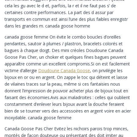
cela les gu avec le d et, parfois, la r et il ne faut pas s’ de
certaines contre performances. La part des d assur par
transports en commun est ainsi l’une des plus faibles enregistr
dans les grandes m. canada goose homme
canada goose femme On évite le combo boucles d’oreilles
pendantes, sautoir à plumes / plastron, bracelets colorés et
bagues à chaque doigt. Des mini créoles Doudoune Canada
Goose Pas Cher, un choker et quelques fines bagues peuvent
apparaître comme un excellent compromis.Si on est facilement
victime d’allergie
Doudoune Canada Goose
, on privilégie les
bijoux en or ou en argent. On zappe le toc qui déteint et laisse
de vilaines traces sur la peau, même si ces fantaisies nous
donnent l’impression de pouvoir acheter plus de bijoux tout en
faisant des économies.Avis aux maladroites : celles qui oublient
constamment d’enlever leurs bijoux avant la douche feraient
bien de se tourner vers des accessoires en argent voire en acier
inoxydable. canada goose femme
Canada Goose Pas Cher Evitez les nichoirs parois trop minces,
montés de façon douteuse ou présentant des doit imiter au