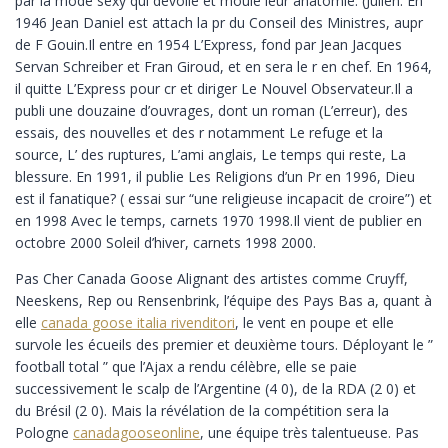
par la mode sexy qui dévoile et moule leur anatomie. (Julien. En
1946 Jean Daniel est attach la pr du Conseil des Ministres, aupr
de F Gouin.Il entre en 1954 L’Express, fond par Jean Jacques
Servan Schreiber et Fran Giroud, et en sera le r en chef. En 1964,
il quitte L’Express pour cr et diriger Le Nouvel Observateur.Il a
publi une douzaine d’ouvrages, dont un roman (L’erreur), des
essais, des nouvelles et des r notamment Le refuge et la
source, L’ des ruptures, L’ami anglais, Le temps qui reste, La
blessure. En 1991, il publie Les Religions d’un Pr en 1996, Dieu
est il fanatique? ( essai sur “une religieuse incapacit de croire”) et
en 1998 Avec le temps, carnets 1970 1998.Il vient de publier en
octobre 2000 Soleil d’hiver, carnets 1998 2000.
Pas Cher Canada Goose Alignant des artistes comme Cruyff,
Neeskens, Rep ou Rensenbrink, l’équipe des Pays Bas a, quant à
elle
canada goose italia rivenditori
, le vent en poupe et elle
survole les écueils des premier et deuxième tours. Déployant le ”
football total ” que l’Ajax a rendu célèbre, elle se paie
successivement le scalp de l’Argentine (4 0), de la RDA (2 0) et
du Brésil (2 0). Mais la révélation de la compétition sera la
Pologne
canadagooseonline
, une équipe très talentueuse. Pas