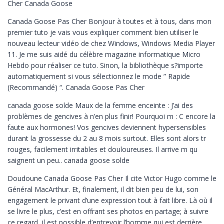
Cher Canada Goose
Canada Goose Pas Cher Bonjour à toutes et à tous, dans mon
premier tuto je vais vous expliquer comment bien utiliser le
nouveau lecteur vidéo de chez Windows, Windows Media Player
11. Je me suis aidé du célèbre magazine informatique Micro
Hebdo pour réaliser ce tuto. Sinon, la bibliothèque s?importe
automatiquement si vous sélectionnez le mode ” Rapide
(Recommandé) “. Canada Goose Pas Cher
canada goose solde Maux de la femme enceinte : J’ai des
problèmes de gencives à n’en plus finir! Pourquoi m : C encore la
faute aux hormones! Vos gencives deviennent hypersensibles
durant la grossesse du 2 au 8 mois surtout. Elles sont alors tr
rouges, facilement irritables et douloureuses. Il arrive m qu
saignent un peu.. canada goose solde
Doudoune Canada Goose Pas Cher Il cite Victor Hugo comme le
Général MacArthur. Et, finalement, il dit bien peu de lui, son
engagement le privant d’une expression tout à fait libre. Là où il
se livre le plus, c’est en offrant ses photos en partage; à suivre
ce regard, il est possible d’entrevoir l’homme qui est derrière..