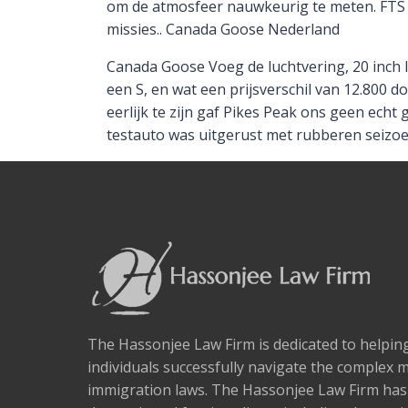
om de atmosfeer nauwkeurig te meten. FTS t
missies.. Canada Goose Nederland
Canada Goose Voeg de luchtvering, 20 inch 
een S, en wat een prijsverschil van 12.800 do
eerlijk te zijn gaf Pikes Peak ons ​​geen ec
testauto was uitgerust met rubberen seizoe
The Hassonjee Law Firm is dedicated to helpi
individuals successfully navigate the complex 
immigration laws. The Hassonjee Law Firm ha