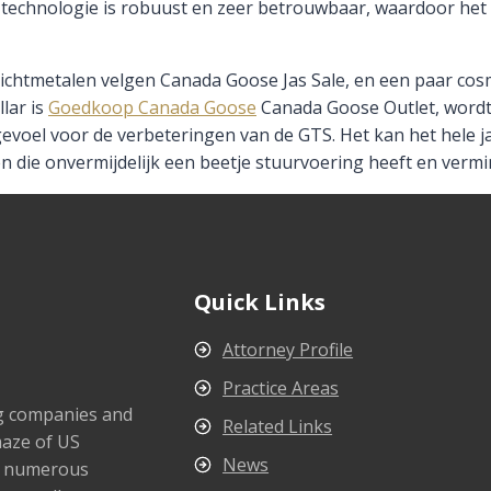
echnologie is robuust en zeer betrouwbaar, waardoor het i
lichtmetalen velgen Canada Goose Jas Sale, en een paar co
llar is
Goedkoop Canada Goose
Canada Goose Outlet, wordt 
ht gevoel voor de verbeteringen van de GTS. Het kan het hele
n die onvermijdelijk een beetje stuurvoering heeft en verm
Quick Links
Attorney Profile
Practice Areas
ng companies and
Related Links
maze of US
News
s numerous