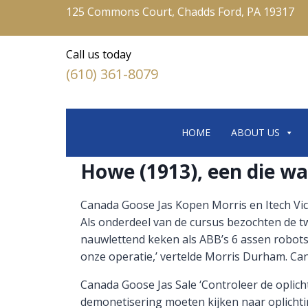
125 Commons Court, Chadds Ford, PA 19317
Call us today
(610) 361-8079
HOME
ABOUT US
Howe (1913), een die w
Canada Goose Jas Kopen Morris en Itech Vic
Als onderdeel van de cursus bezochten de 
nauwlettend keken als ABB’s 6 assen robots
onze operatie,’ vertelde Morris Durham. C
Canada Goose Jas Sale ‘Controleer de oplic
demonetisering moeten kijken naar oplichting