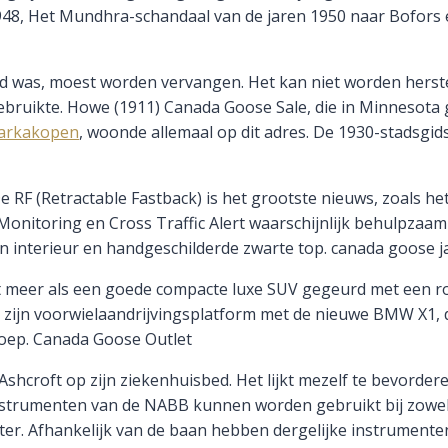
 1948, Het Mundhra-schandaal van de jaren 1950 naar Bofors 
d was, moest worden vervangen. Het kan niet worden herste
gebruikte. Howe (1911) Canada Goose Sale, die in Minnesota
arkakopen
, woonde allemaal op dit adres. De 1930-stadsgid
F (Retractable Fastback) is het grootste nieuws, zoals he
nitoring en Cross Traffic Alert waarschijnlijk behulpzaam a
n interieur en handgeschilderde zwarte top. canada goose 
 meer als een goede compacte luxe SUV gegeurd met een robu
u zijn voorwielaandrijvingsplatform met de nieuwe BMW X1, di
oep. Canada Goose Outlet
hcroft op zijn ziekenhuisbed. Het lijkt mezelf te bevorderen
S-instrumenten van de NABB kunnen worden gebruikt bij zowe
ter. Afhankelijk van de baan hebben dergelijke instrumente