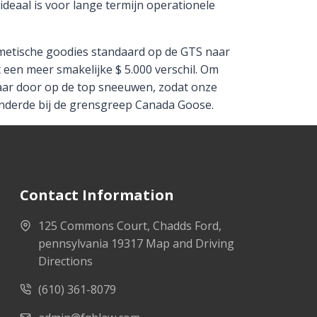
deaal is voor lange termijn operationele
smetische goodies standaard op de GTS naar
een meer smakelijke $ 5.000 verschil. Om
 jaar door op de top sneeuwen, zodat onze
inderde bij de grensgreep Canada Goose.
Contact Information
125 Commons Court, Chadds Ford,
pennsylvania 19317 Map and Driving
Directions
(610) 361-8079