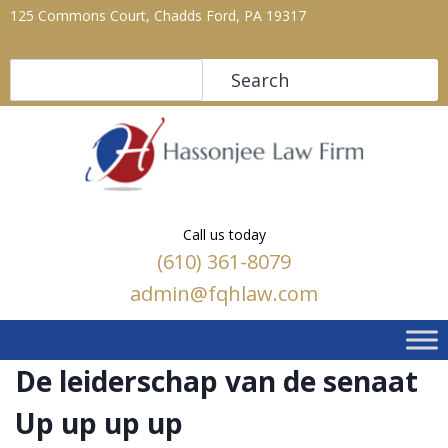
125 Commons Court, Chadds Ford, PA 19317
Search
Search
Call us today
(610) 361-8079
admin@fqhlaw.com
De leiderschap van de senaat
Up up up up