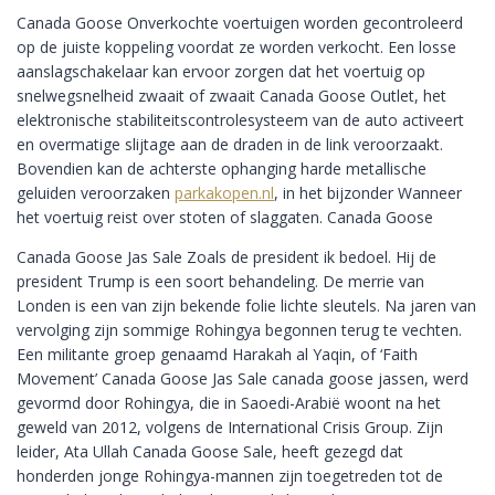
Canada Goose Onverkochte voertuigen worden gecontroleerd
op de juiste koppeling voordat ze worden verkocht. Een losse
aanslagschakelaar kan ervoor zorgen dat het voertuig op
snelwegsnelheid zwaait of zwaait Canada Goose Outlet, het
elektronische stabiliteitscontrolesysteem van de auto activeert
en overmatige slijtage aan de draden in de link veroorzaakt.
Bovendien kan de achterste ophanging harde metallische
geluiden veroorzaken
parkakopen.nl
, in het bijzonder Wanneer
het voertuig reist over stoten of slaggaten. Canada Goose
Canada Goose Jas Sale Zoals de president ik bedoel. Hij de
president Trump is een soort behandeling. De merrie van
Londen is een van zijn bekende folie lichte sleutels. Na jaren van
vervolging zijn sommige Rohingya begonnen terug te vechten.
Een militante groep genaamd Harakah al Yaqin, of ‘Faith
Movement’ Canada Goose Jas Sale canada goose jassen, werd
gevormd door Rohingya, die in Saoedi-Arabië woont na het
geweld van 2012, volgens de International Crisis Group. Zijn
leider, Ata Ullah Canada Goose Sale, heeft gezegd dat
honderden jonge Rohingya-mannen zijn toegetreden tot de