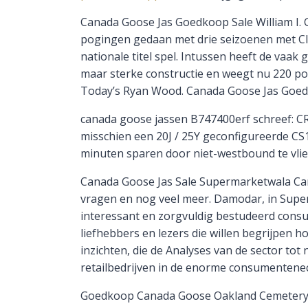
Canada Goose Jas Goedkoop Sale William I. 
pogingen gedaan met drie seizoenen met Clem
nationale titel spel. Intussen heeft de vaak
maar sterke constructie en weegt nu 220 po
Today’s Ryan Wood. Canada Goose Jas Goed
canada goose jassen B747400erf schreef: CRJ9
misschien een 20J / 25Y geconfigureerde CS1
minuten sparen door niet-westbound te vlie
Canada Goose Jas Sale Supermarketwala Ca
vragen en nog veel meer. Damodar, in Super
interessant en zorgvuldig bestudeerd cons
liefhebbers en lezers die willen begrijpen
inzichten, die de Analyses van de sector t
retailbedrijven in de enorme consumentenec
Goedkoop Canada Goose Oakland Cemetery As