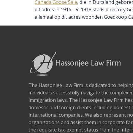
Canada Goose Sale
, die in Duitsland gebore
dit adres in 1916. De 1918 stads directory
allemaal op dit adres woonden Goedkoop C
The Hassonjee Law Firm is dedicated to helpi
individuals successfully navigate the complex 
immigration laws. The Hassonjee Law Firm ha
domestic and foreign clients including domestic
international companies. We also represent no
organizations and assist them in corporate fo
the requisite tax-exempt status from the Inter