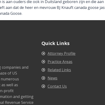
n is aan ouders die ook in Duitsland geboren zijn en die aan
 Geeft aan dat de heer en mevrouw BJ Knauft canada goose ja
anada Goose.
Quick Links
Attorney Profile
Practice Areas
ng companies and
Related Links
maze of US
News
s numerous
 as well as
Contact Us
n-profit
rmation and getting
nal Revenue Service