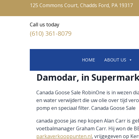
125 Commons Court, Chadds Ford, PA 19317
Call us today
(610) 361-8079
HOME
ABOUT US
Damodar, in Supermarke
Canada Goose Sale RobinOne is in wezen dial
en water verwijdert die uw olie over tijd ve
pomp en speciaal filter. Canada Goose Sale
canada goose jas nep kopen Alan Carr is ge
voetbalmanager Graham Carr. Hij won de BBC
parkaverkooppunten.nl
, vrijgegeven op Ke