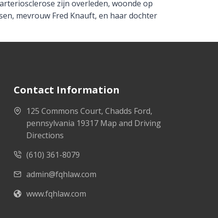
 arteriosclerose zijn overleden, woonde op
ssen, mevrouw Fred Knauft, en haar dochter
Contact Information
125 Commons Court, Chadds Ford,
pennsylvania 19317 Map and Driving
Directions
(610) 361-8079
admin@fqhlaw.com
www.fqhlaw.com