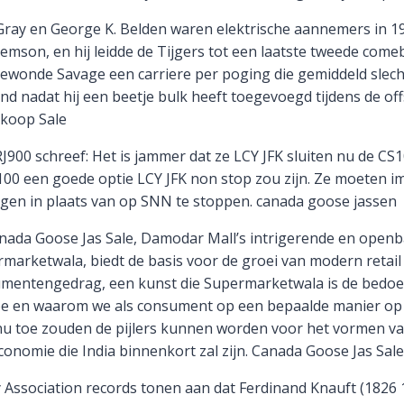
Gray en George K. Belden waren elektrische aannemers in 190
son, en hij leidde de Tijgers tot een laatste tweede comeb
 gewonde Savage een carriere per poging die gemiddeld slech
nd nadat hij een beetje bulk heeft toegevoegd tijdens de o
koop Sale
00 schreef: Het is jammer dat ze LCY JFK sluiten nu de CS10
00 een goede optie LCY JFK non stop zou zijn. Ze moeten im
gen in plaats van op SNN te stoppen. canada goose jassen
nada Goose Jas Sale, Damodar Mall’s intrigerende en ope
marketwala, biedt de basis voor de groei van modern retail
umentengedrag, een kunst die Supermarketwala is de bedoe
 hoe en waarom we als consument op een bepaalde manier op
ot nu toe zouden de pijlers kunnen worden voor het vormen
onomie die India binnenkort zal zijn. Canada Goose Jas Sale
sociation records tonen aan dat Ferdinand Knauft (1826 1